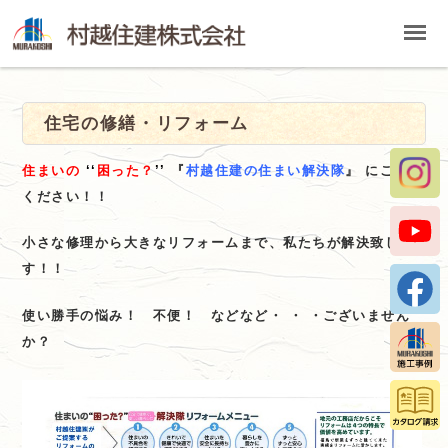
村
越
住
建
住宅の修繕・リフォーム
株
式
住まいの
‘‘
困った？
’’
『
村越住建の住まい解決隊
』 にご相談
会
ください！！
社
の
小さな修理から大きなリフォームまで、私たちが解決致しま
メ
す！！
ニ
ュ
使い勝手の悩み！ 不便！ などなど・ ・ ・ございません
ー
か？