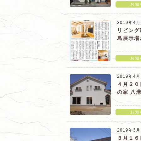
お知
「福島展示場（伊達市）リニ
2019年4月
リビング
島展示場
お知
「リビング新聞４/２６日号
2019年4
れています。」の詳細ページ
４月２０
の家 八
お知
「４月２０日(土)・２１日(
2019年3月
見学会（福島市八島田）のお
３月１６