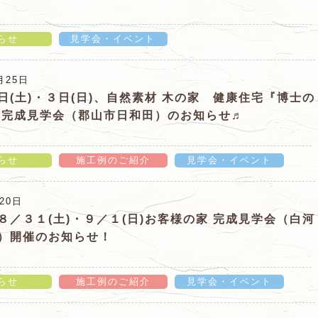
らせ
見学会・イベント
・行健中学校 学区！！プラン分譲住宅（郡山市富久山
月25日
ジ
日(土)・３日(日)、自然素材 木の家 健康住宅『博士の
』完成見学会（郡山市日和田）のお知らせ♬
らせ
施工例のご紹介
見学会・イベント
)、自然素材 木の家 健康住宅『博士の家 八溝』完成見
20日
らせ♬」の詳細ページ
８／３１(土)・９／１(日)お客様の家 完成見学会（白河
）開催のお知らせ！
らせ
施工例のご紹介
見学会・イベント
／１(日)お客様の家 完成見学会（白河市みさか）開催