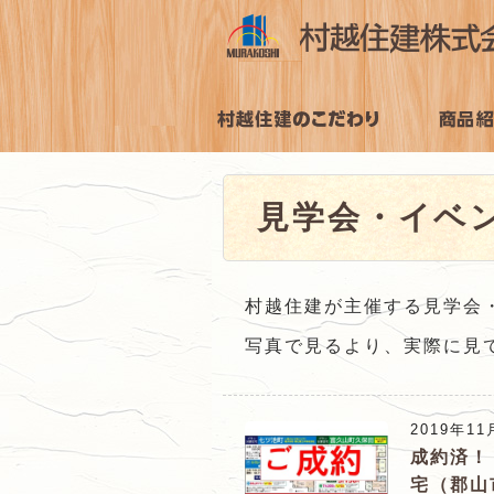
村
越
村越住建のこだわ
商品紹介
住
り
見学会・イベ
建
株
式
村越住建が主催する見学会
会
写真で見るより、実際に見
社
の
2019年11
成約済！
メ
宅（郡山