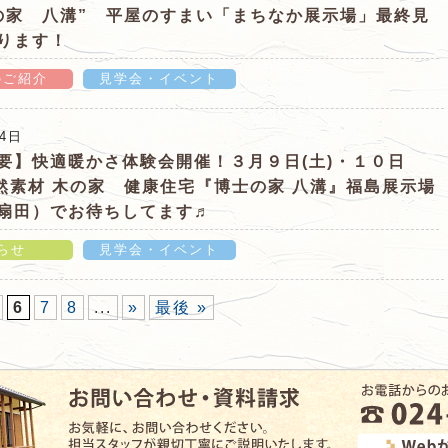
の家 八溝” 平屋のすまい「まちなか展示場」最終見
ります！
のご紹介
見学会・イベント
日)をもって閉館いたします！！期間限定“博士の家 八
月4日
か展示場」最終見学会となります！」の詳細ページ
要】快適暖かさ体験会開催！３月９日(土)・１０日
自然素材 木の家 健康住宅『博士の家 八溝』福島展示場
扇田）でお待ちしてます♬
らせ
見学会・イベント
会開催！３月９日(土)・１０日(日)、自然素材 木の
6
7
8
...
»
最後 »
溝』福島展示場（伊達市扇田）でお待ちしてます♬」の