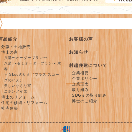
商品紹介
お客様の声
分譲・土地販売
お知らせ
博士の家
八溝〜オーダープラン〜
八溝 〜セミオーダープラン〜 木
村越住建について
春
企業概要
＋ Skogのいえ（プラス スコー
企業ポリシー
グのいえ）
企業理念
美しい小さな家
取り組み
ニホンノイエ
SDGｓの取り組み
博士のリフォーム
博士のご紹介
住宅の修繕・リフォーム
社寺建築