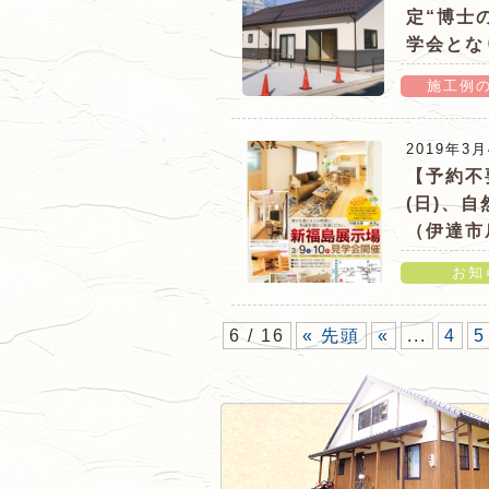
定“博士
学会とな
施工例
「３月１６日(土)・１７日(
2019年3
溝” 平屋のすまい「まちな
【予約不
(日)、
（伊達市
お知
「【予約不要】快適暖かさ体験
6 / 16
« 先頭
«
...
4
5
家 健康住宅『博士の家 八
詳細ページ