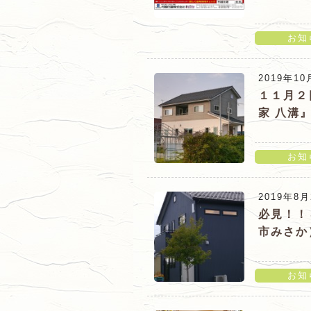
ニ
ュ
お知
ー
「成約済！！行健小学校近く
2019年10
町）販売中！！」の詳細ペー
１１月２
家 八溝
お知
「１１月２日(土)・３日(日
2019年8月
学会（郡山市日和田）のお知
必見！！
市みさか
お知
「必見！！８／３１(土)・９