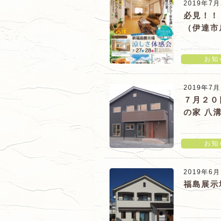
2019年7月
のお知らせ！」の詳細ページ
必見！！
（伊達市
お知
「必見！！７/２７(土)・２
2019年7月
催のお知らせ！」の詳細ペー
７月２０
の家 八
お知
「７月２０日(土)・２１日(
2019年6月
見学会（郡山市静西）のお知
福島展示