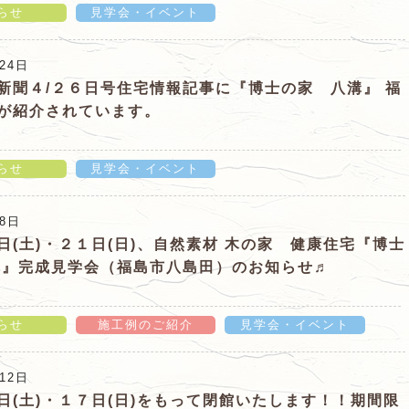
らせ
見学会・イベント
ューアルしました！！」の詳細ページ
24日
新聞４/２６日号住宅情報記事に『博士の家 八溝』 福
が紹介されています。
らせ
見学会・イベント
住宅情報記事に『博士の家 八溝』 福島展示場が紹介さ
月8日
日(土)・２１日(日)、自然素材 木の家 健康住宅『博士
溝』完成見学会（福島市八島田）のお知らせ♬
らせ
施工例のご紹介
見学会・イベント
日)、自然素材 木の家 健康住宅『博士の家 八溝』完成
12日
知らせ♬」の詳細ページ
日(土)・１７日(日)をもって閉館いたします！！期間限