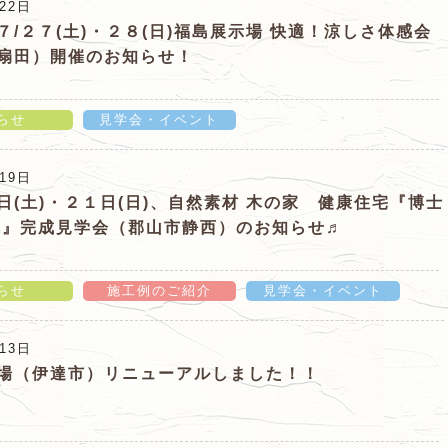
22日
７/２７(土)・２８(日)福島展示場 快適！涼しさ体感会
扇田）開催のお知らせ！
らせ
見学会・イベント
８(日)福島展示場 快適！涼しさ体感会（伊達市扇田）開
19日
ジ
日(土)・２１日(日)、自然素材 木の家 健康住宅『博士
溝』完成見学会（郡山市静西）のお知らせ♬
らせ
施工例のご紹介
見学会・イベント
日)、自然素材 木の家 健康住宅『博士の家 八溝』完成
13日
らせ♬」の詳細ページ
場（伊達市）リニューアルしました！！