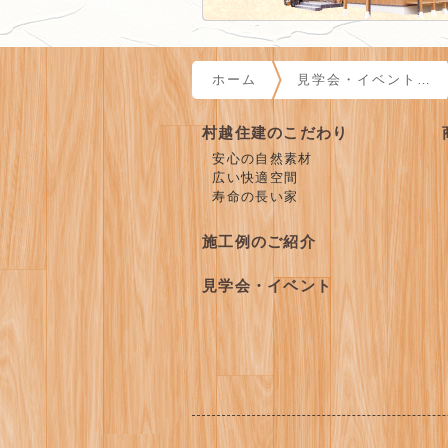
サイト内でのページ位置
ホーム
見学会・イベント…
>
村越住建のこだわり
安心の自然素材
広い快適空間
寿命の長い家
施工例のご紹介
見学会・イベント