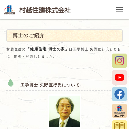
村
越
住
建
博士のご紹介
株
式
「健康住宅 博士の家」
村越住建の
は工学博士 矢野宣行氏ととも
会
に、開発・発売ししました。
社
の
メ
ニ
工学博士 矢野宣行氏について
ュ
ー