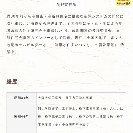
矢野宣行氏
約30年前から高機密・高断熱住宅に最適な空調システムの開発に
取り組む。北海道から沖縄まで、全国各地に産・官・学による地
域密着の住宅研究会を組織した り、政府関連の各種委員会、日・
加住宅会議等のメンバーとして活躍。現在、全国各地で、多くの
地場ホームビルダーと、「健康と住まいづくり」の普及活動に 活
躍中。
経歴
昭和41年
大阪大学工学部 原子力工学科卒業
同大学院終了。工学博士。松下電器産業（株）入社。以
昭和46年
後、松下電子工業（株）、松下公害防止機器（株）松下
電器産業（株）中央研究所を経て