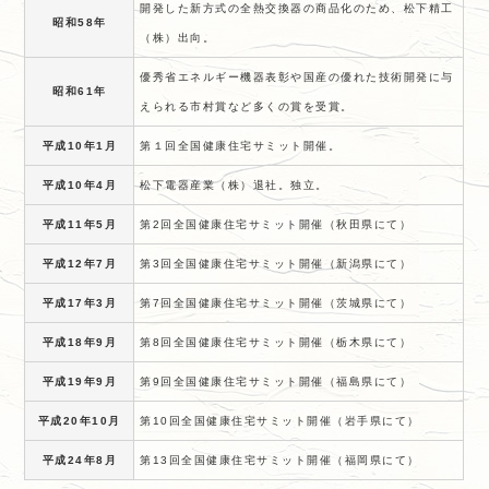
開発した新方式の全熱交換器の商品化のため、松下精工
昭和58年
（株）出向。
優秀省エネルギー機器表彰や国産の優れた技術開発に与
昭和61年
えられる市村賞など多くの賞を受賞。
平成10年1月
第１回全国健康住宅サミット開催。
平成10年4月
松下電器産業（株）退社。独立。
平成11年5月
第2回全国健康住宅サミット開催（秋田県にて）
平成12年7月
第3回全国健康住宅サミット開催（新潟県にて）
平成17年3月
第7回全国健康住宅サミット開催（茨城県にて）
平成18年9月
第8回全国健康住宅サミット開催（栃木県にて）
平成19年9月
第9回全国健康住宅サミット開催（福島県にて）
平成20年10月
第10回全国健康住宅サミット開催（岩手県にて）
平成24年8月
第13回全国健康住宅サミット開催（福岡県にて）